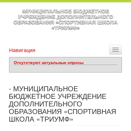
МУНИЦИПАЛЬНОЕ БЮДЖЕТНОЕ
УЧРЕЖДЕНИЕ ДОПОЛНИТЕЛЬНОГО
ОБРАЗОВАНИЯ «СПОРТИВНАЯ ШКОЛА
«ТРИУМФ»
Навигация
Toggle
navigati
Отсутствуют актуальные опросы
- МУНИЦИПАЛЬНОЕ
БЮДЖЕТНОЕ УЧРЕЖДЕНИЕ
ДОПОЛНИТЕЛЬНОГО
ОБРАЗОВАНИЯ «СПОРТИВНАЯ
ШКОЛА «ТРИУМФ»