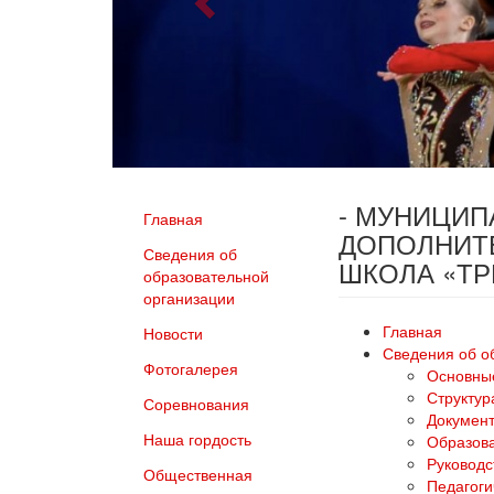
- МУНИЦИ
Главная
ДОПОЛНИТ
Сведения об
ШКОЛА «Т
образовательной
организации
Главная
Новости
Сведения об о
Фотогалерея
Основны
Структур
Соревнования
Докумен
Наша гордость
Образов
Руководс
Общественная
Педагоги