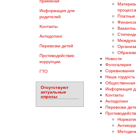
приемная
Материал
процесса
Информация для
Платные 
родителей
Финансов
Контакты
Вакантны
Стипенд
Антидопинг
Междуна
Перевозки детей
Организа
Образова
Противодействие
Новости
коррупции
Фотогалерея
Соревнования
ГТО
Наша гордость
Общественная
Отсутствуют
Информация д
актуальные
Контакты
опросы
Антидопинг
Перевозки дет
Противодейств
Норматив
Антикорр
Методич