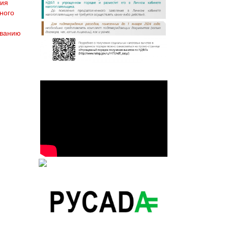
ния
ного
ованию